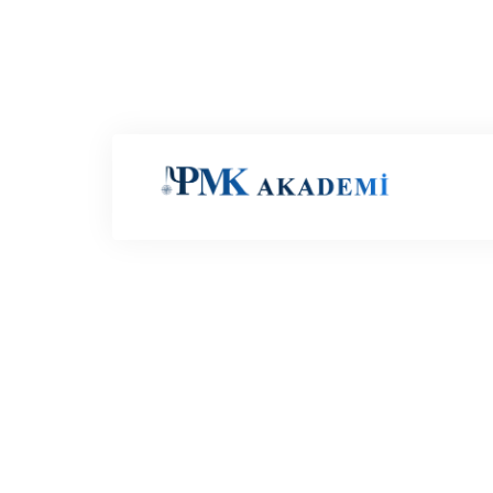
Türkiye
pmk.akademi@gmail.com
+90 546 478 7852